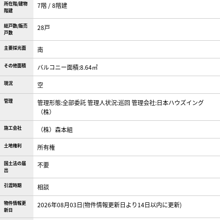
所在階/建物
7階 / 8階建
階建
総戸数/販売
28戸
戸数
主要採光面
南
その他面積
バルコニー面積:8.64㎡
現況
空
管理
管理形態:全部委託 管理人状況:巡回 管理会社:日本ハウズイング
（株）
施工会社
（株）森本組
土地権利
所有権
国土法の届
不要
出
引渡時期
相談
物件情報更
2026年08月03日(物件情報更新日より14日以内に更新)
新日