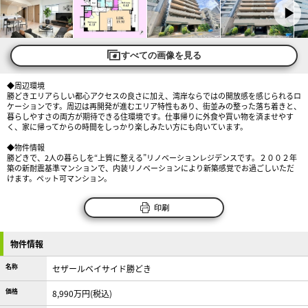
すべての画像を見る
◆周辺環境
勝どきエリアらしい都心アクセスの良さに加え、湾岸ならではの開放感を感じられるロ
ケーションです。周辺は再開発が進むエリア特性もあり、街並みの整った落ち着きと、
暮らしやすさの両方が期待できる住環境です。仕事帰りに外食や買い物を済ませやす
く、家に帰ってからの時間をしっかり楽しみたい方にも向いています。
◆物件情報
勝どきで、2人の暮らしを“上質に整える”リノベーションレジデンスです。２００２年
築の新耐震基準マンションで、内装リノベーションにより新築感覚でお過ごしいただ
けます。ペット可マンション。
印刷
物件情報
名称
セザールベイサイド勝どき
価格
8,990万円(税込)