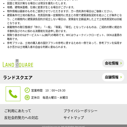
図面と現況が異なる場合には現況を優先いたします。
地積、建物床面積、仕様に変更が生じる場合がございます。
物件情報は最新のものをご提供させていただきますが、万一売約済の場合はご容赦ください。
建築条件付土地の販売は、売買契約後一定期間内に売主との間で建築請負契約を結ぶことが条件とな
り、この期間内に建築請負契約が成立しない場合は、受領金を全額返済した上で土地売買契約は白紙
となります。
掲載物件の取引態様が「仲介」「一般」「専属」「専任」となっているものは、ご成約の際に規定の
手数料及びそれに係わる消費税を別途申し受けます。
間取り表示のSはサービスルーム(納戸)の略称です。WICはウォークインクローゼット、DENは書斎の
略称です。
参考プランは、土地の購入者の設計プランの参考に資するための一例であって、参考プランを採用す
るか否かは土地購入者の自由な判断に委ねられます。
会社情報
ランドスクエア
店舗情報
営業時間 10：00～19:30
定休日 毎週火曜日・水曜日
ご利用にあたって
プライバシーポリシー
反社会的勢力への対応
サイトマップ
©land Square co, ltd All Rights Reserved.