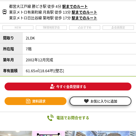
都営大江戸線 勝どき駅 徒歩 4分
駅までのルート
東京メトロ有楽町線 月島駅 徒歩 13分
駅までのルート
東京メトロ日比谷線 築地駅 徒歩 17分
駅までのルート
NEW
現地見学会
おすすめ
会員限定
間取り
2LDK
所在階
7階
築年月
2002年12月完成
専有面積
61.65㎡(18.64坪)[壁芯]
今すぐ会員登録する
資料請求
お気に入りに追加
電話でお問合せする