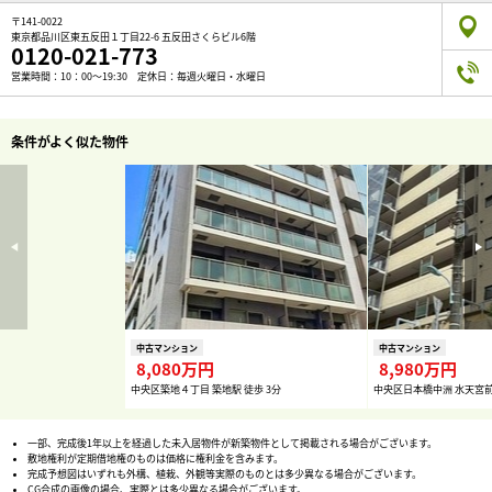
〒141-0022
東京都品川区東五反田１丁目22-6 五反田さくらビル6階
0120-021-773
営業時間：10：00～19:30 定休日：毎週火曜日・水曜日
条件がよく似た物件
中古マンション
中古マンション
8,080万円
8,980万円
中央区築地４丁目 築地駅 徒歩 3分
中央区日本橋中洲 水天宮前
一部、完成後1年以上を経過した未入居物件が新築物件として掲載される場合がございます。
敷地権利が定期借地権のものは価格に権利金を含みます。
完成予想図はいずれも外構、植栽、外観等実際のものとは多少異なる場合がございます。
CG合成の画像の場合、実際とは多少異なる場合がございます。