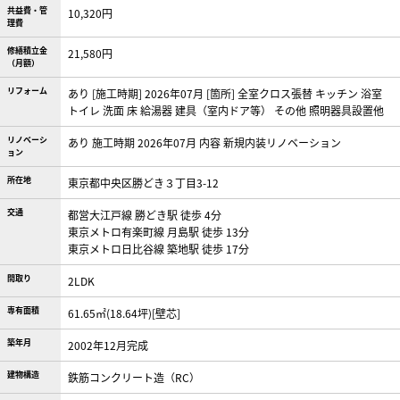
共益費・管
10,320円
理費
修繕積立金
21,580円
（月額）
リフォーム
あり [施工時期] 2026年07月 [箇所] 全室クロス張替 キッチン 浴室
トイレ 洗面 床 給湯器 建具（室内ドア等） その他 照明器具設置他
リノベーシ
あり 施工時期 2026年07月 内容 新規内装リノベーション
ョン
所在地
東京都中央区勝どき３丁目3-12
交通
都営大江戸線 勝どき駅 徒歩 4分
東京メトロ有楽町線 月島駅 徒歩 13分
東京メトロ日比谷線 築地駅 徒歩 17分
間取り
2LDK
専有面積
61.65㎡(18.64坪)[壁芯]
築年月
2002年12月完成
建物構造
鉄筋コンクリート造（RC）