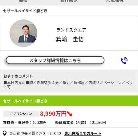
セザールベイサイド勝どき
ランドスクエア
箕輪 圭悟
スタッフ詳細情報はこちら
おすすめコメント
■本日内見可■勝どき駅徒歩４分／駅近／角部屋／内装リノベーション／ペッ
ト可
セザールベイサイド勝どき
8,990万円
中古マンション
共益費・管理費：
10,320円
修繕積立金（月額）：
21,580円
東京都中央区勝どき３丁目3-12
表示住所までのルート