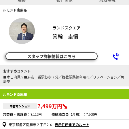
ルモンド南麻布
ランドスクエア
箕輪 圭悟
スタッフ詳細情報はこちら
おすすめコメント
■本日内見可■麻布十番駅徒歩７分／複数駅路線利用可／リノベーション／角
部屋
ルモンド南麻布
7,499万円
中古マンション
共益費・管理費：
7,115円
修繕積立金（月額）：
7,900円
東京都港区南麻布２丁目2-4
表示住所までのルート