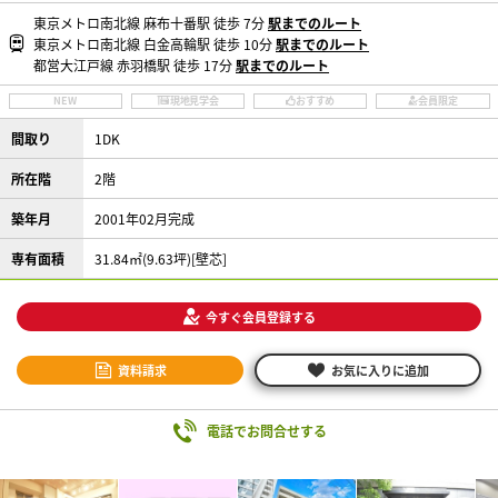
東京メトロ南北線 麻布十番駅 徒歩 7分
駅までのルート
東京メトロ南北線 白金高輪駅 徒歩 10分
駅までのルート
都営大江戸線 赤羽橋駅 徒歩 17分
駅までのルート
NEW
現地見学会
おすすめ
会員限定
間取り
1DK
所在階
2階
築年月
2001年02月完成
専有面積
31.84㎡(9.63坪)[壁芯]
今すぐ会員登録する
資料請求
お気に入りに追加
電話でお問合せする