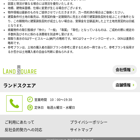
図面と現況が異なる場合には現況を優先いたします。
地積、建物床面積、仕様に変更が生じる場合がございます。
物件情報は最新のものをご提供させていただきますが、万一売約済の場合はご容赦ください。
建築条件付土地の販売は、売買契約後一定期間内に売主との間で建築請負契約を結ぶことが条件とな
り、この期間内に建築請負契約が成立しない場合は、受領金を全額返済した上で土地売買契約は白紙
となります。
掲載物件の取引態様が「仲介」「一般」「専属」「専任」となっているものは、ご成約の際に規定の
手数料及びそれに係わる消費税を別途申し受けます。
間取り表示のSはサービスルーム(納戸)の略称です。WICはウォークインクローゼット、DENは書斎の
略称です。
参考プランは、土地の購入者の設計プランの参考に資するための一例であって、参考プランを採用す
るか否かは土地購入者の自由な判断に委ねられます。
会社情報
ランドスクエア
店舗情報
営業時間 10：00～19:30
定休日 毎週火曜日・水曜日
ご利用にあたって
プライバシーポリシー
反社会的勢力への対応
サイトマップ
©land Square co, ltd All Rights Reserved.