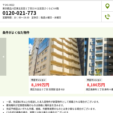
〒141-0022
東京都品川区東五反田１丁目22-6 五反田さくらビル6階
0120-021-773
営業時間：10：00～19:30 定休日：毎週火曜日・水曜日
条件がよく似た物件
中古マンション
中古マンション
8,199万円
8,180万円
港区白金台３丁目 目黒駅 徒歩 8分
港区南麻布１丁目 麻布十番
一部、完成後1年以上を経過した未入居物件が新築物件として掲載される場合がございます。
敷地権利が定期借地権のものは価格に権利金を含みます。
完成予想図はいずれも外構、植栽、外観等実際のものとは多少異なる場合がございます。
CG合成の画像の場合、実際とは多少異なる場合がございます。