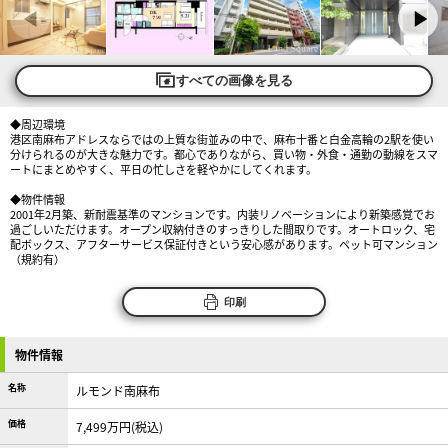
すべての画像を見る
◆周辺環境
港区南麻布アドレスならではの上質な街並みの中で、麻布十番と白金高輪の2駅を使い
分けられるのが大きな魅力です。都心でありながら、買い物・外食・通勤の動線をスマ
ートにまとめやすく、平日の忙しさを軽やかにしてくれます。
◆物件情報
2001年2月築、新耐震基準のマンションです。内装リノベーションにより新築感覚でお
過ごしいただけます。オープン収納付きのすっきりした間取りです。オートロック、宅
配ボックス、アフターサービス保証付きという安心感があります。ペット可マンション
（規約有）
印刷
物件情報
名称
ルモンド南麻布
価格
7,499万円(税込)