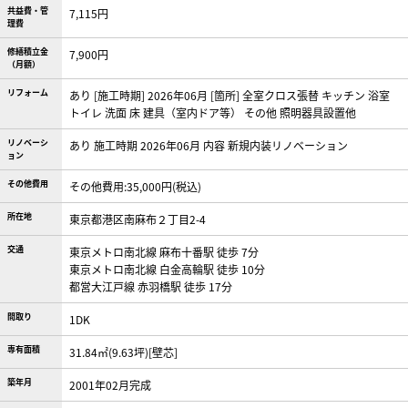
共益費・管
7,115円
理費
修繕積立金
7,900円
（月額）
リフォーム
あり [施工時期] 2026年06月 [箇所] 全室クロス張替 キッチン 浴室
トイレ 洗面 床 建具（室内ドア等） その他 照明器具設置他
リノベーシ
あり 施工時期 2026年06月 内容 新規内装リノベーション
ョン
その他費用
その他費用:35,000円(税込)
所在地
東京都港区南麻布２丁目2-4
交通
東京メトロ南北線 麻布十番駅 徒歩 7分
東京メトロ南北線 白金高輪駅 徒歩 10分
都営大江戸線 赤羽橋駅 徒歩 17分
間取り
1DK
専有面積
31.84㎡(9.63坪)[壁芯]
築年月
2001年02月完成