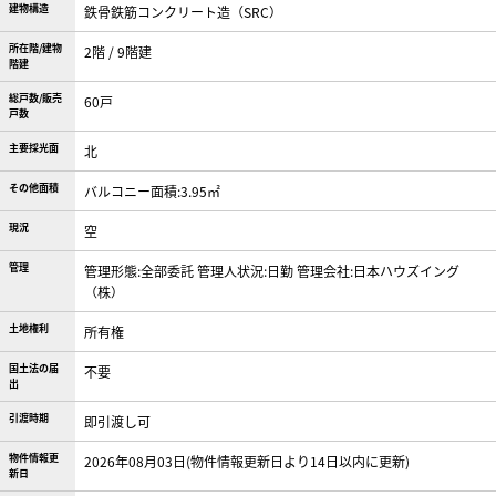
建物構造
鉄骨鉄筋コンクリート造（SRC）
所在階/建物
2階 / 9階建
階建
総戸数/販売
60戸
戸数
主要採光面
北
その他面積
バルコニー面積:3.95㎡
現況
空
管理
管理形態:全部委託 管理人状況:日勤 管理会社:日本ハウズイング
（株）
土地権利
所有権
国土法の届
不要
出
引渡時期
即引渡し可
物件情報更
2026年08月03日(物件情報更新日より14日以内に更新)
新日