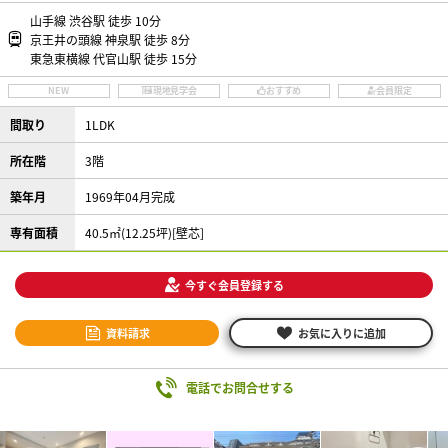
山手線 渋谷駅 徒歩 10分
京王井の頭線 神泉駅 徒歩 8分
東急東横線 代官山駅 徒歩 15分
NEW
現地見学会
おすすめ
会員限定
間取り
1LDK
所在階
3階
築年月
1969年04月完成
専有面積
40.5㎡(12.25坪)[壁芯]
今すぐ会員登録する
資料請求
お気に入りに追加
電話でお問合せする