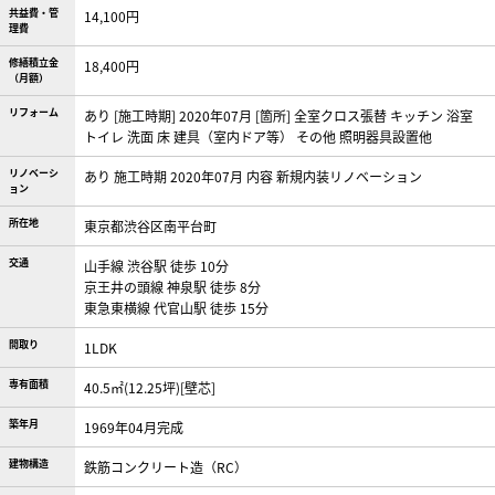
共益費・管
14,100円
理費
修繕積立金
18,400円
（月額）
リフォーム
あり [施工時期] 2020年07月 [箇所] 全室クロス張替 キッチン 浴室
トイレ 洗面 床 建具（室内ドア等） その他 照明器具設置他
リノベーシ
あり 施工時期 2020年07月 内容 新規内装リノベーション
ョン
所在地
東京都渋谷区南平台町
交通
山手線 渋谷駅 徒歩 10分
京王井の頭線 神泉駅 徒歩 8分
東急東横線 代官山駅 徒歩 15分
間取り
1LDK
専有面積
40.5㎡(12.25坪)[壁芯]
築年月
1969年04月完成
建物構造
鉄筋コンクリート造（RC）