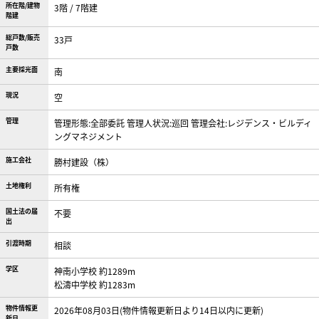
所在階/建物
3階 / 7階建
階建
総戸数/販売
33戸
戸数
主要採光面
南
現況
空
管理
管理形態:全部委託 管理人状況:巡回 管理会社:レジデンス・ビルディ
ングマネジメント
施工会社
勝村建設（株）
土地権利
所有権
国土法の届
不要
出
引渡時期
相談
学区
神南小学校 約1289m
松濤中学校 約1283m
物件情報更
2026年08月03日(物件情報更新日より14日以内に更新)
新日