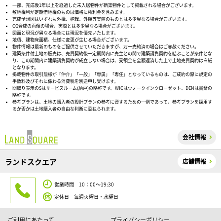
一部、完成後1年以上を経過した未入居物件が新築物件として掲載される場合がございます。
敷地権利が定期借地権のものは価格に権利金を含みます。
完成予想図はいずれも外構、植栽、外観等実際のものとは多少異なる場合がございます。
CG合成の画像の場合、実際とは多少異なる場合がございます。
図面と現況が異なる場合には現況を優先いたします。
地積、建物床面積、仕様に変更が生じる場合がございます。
物件情報は最新のものをご提供させていただきますが、万一売約済の場合はご容赦ください。
建築条件付土地の販売は、売買契約後一定期間内に売主との間で建築請負契約を結ぶことが条件とな
り、この期間内に建築請負契約が成立しない場合は、受領金を全額返済した上で土地売買契約は白紙
となります。
掲載物件の取引態様が「仲介」「一般」「専属」「専任」となっているものは、ご成約の際に規定の
手数料及びそれに係わる消費税を別途申し受けます。
間取り表示のSはサービスルーム(納戸)の略称です。WICはウォークインクローゼット、DENは書斎の
略称です。
参考プランは、土地の購入者の設計プランの参考に資するための一例であって、参考プランを採用す
るか否かは土地購入者の自由な判断に委ねられます。
会社情報
ランドスクエア
店舗情報
営業時間 10：00～19:30
定休日 毎週火曜日・水曜日
ご利用にあたって
プライバシーポリシー