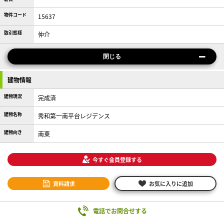
物件コード
15637
取引態様
仲介
閉じる
建物情報
建物現況
完成済
建物名称
秀和第一南平台レジデンス
建物向き
南東
今すぐ会員登録する
資料請求
お気に入りに追加
電話でお問合せする