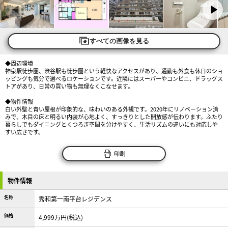
すべての画像を見る
◆周辺環境
神泉駅徒歩圏、渋谷駅も徒歩圏という軽快なアクセスがあり、通勤も外食も休日のショ
ッピングも気分で選べるロケーションです。近隣にはスーパーやコンビニ、ドラッグス
トアがあり、日常の買い物も無理なくこなせます。
◆物件情報
白い外壁と青い屋根が印象的な、味わいのある外観です。2020年にリノベーション済
みで、木目の床と明るい内装が心地よく、すっきりとした開放感が伝わります。ふたり
暮らしでもダイニングとくつろぎ空間を分けやすく、生活リズムの違いにも対応しや
すい広さです。
印刷
物件情報
名称
秀和第一南平台レジデンス
価格
4,999万円(税込)