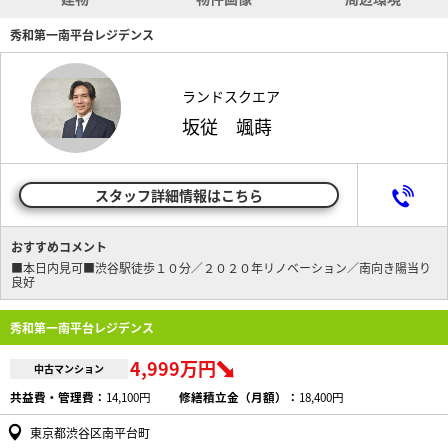
秀和第一南平台レジデンス
ランドスクエア
坂従 颯蒔
スタッフ詳細情報はこちら
おすすめコメント
■本日内見可■渋谷駅徒歩１０分／２０２０年リノベーション／南向き陽当り
良好
秀和第一南平台レジデンス
4,999万円
中古マンション
共益費・管理費：
14,100円
修繕積立金（月額）：
18,400円
東京都渋谷区南平台町