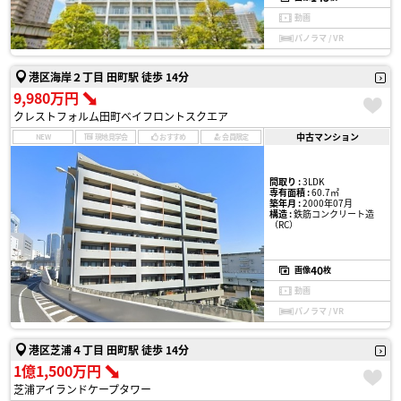
動画
パノラマ / VR
港区海岸２丁目 田町駅 徒歩 14分
9,980万円
クレストフォルム田町ベイフロントスクエア
中古マンション
NEW
現地見学会
おすすめ
会員限定
間取り :
3LDK
専有面積 :
60.7㎡
築年月 :
2000年07月
構造 :
鉄筋コンクリート造
（RC）
40
画像
枚
動画
パノラマ / VR
港区芝浦４丁目 田町駅 徒歩 14分
1億1,500万円
芝浦アイランドケープタワー