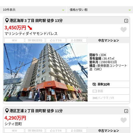
港区海岸３丁目 田町駅 徒歩 13分
3,450万円
マリンシティダイヤモンドパレス
中古マンション
NEW
現地見学会
おすすめ
会員限定
間取り :
3DK
専有面積 :
36.47㎡
築年月 :
1980年03月
構造 :
鉄骨鉄筋コンクリート
造（SRC）
30
画像
枚
動画
パノラマ / VR
港区芝浦２丁目 田町駅 徒歩 11分
4,290万円
シティ田町
中古マンション
NEW
現地見学会
おすすめ
会員限定