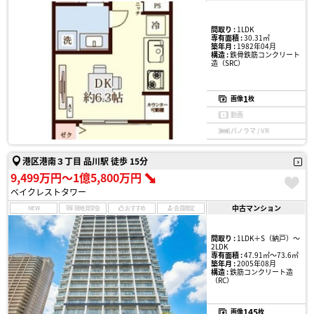
間取り :
1LDK
専有面積 :
30.31㎡
築年月 :
1982年04月
構造 :
鉄骨鉄筋コンクリート
造（SRC）
1
画像
枚
動画
パノラマ / VR
港区港南３丁目 品川駅 徒歩 15分
9,499万円〜1億5,800万円
ベイクレストタワー
中古マンション
NEW
現地見学会
おすすめ
会員限定
間取り :
1LDK＋S（納戸）〜
2LDK
専有面積 :
47.91㎡〜73.6㎡
築年月 :
2005年08月
構造 :
鉄筋コンクリート造
（RC）
145
画像
枚