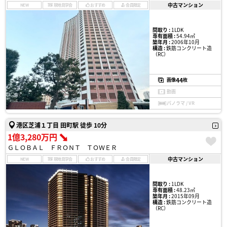
中古マンション
NEW
現地見学会
おすすめ
会員限定
間取り :
1LDK
専有面積 :
54.94㎡
築年月 :
2006年10月
構造 :
鉄筋コンクリート造
（RC）
44
画像
枚
動画
パノラマ / VR
港区芝浦１丁目 田町駅 徒歩 10分
1億3,280万円
ＧＬＯＢＡＬ ＦＲＯＮＴ ＴＯＷＥＲ
中古マンション
NEW
現地見学会
おすすめ
会員限定
間取り :
1LDK
専有面積 :
48.23㎡
築年月 :
2015年09月
構造 :
鉄筋コンクリート造
（RC）