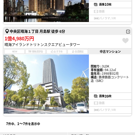
10
画像
枚
動画
パノラマ / VR
中央区晴海１丁目 月島駅 徒歩 6分
1億4,980万円
晴海アイランドトリトンスクエアビュータワー
中古マンション
NEW
現地見学会
おすすめ
会員限定
間取り :
3LDK
専有面積 :
94.12㎡
築年月 :
1998年02月
構造 :
鉄骨鉄筋コンクリート
造（SRC）
39
画像
枚
動画
パノラマ / VR
7
1〜7
件中、
件を表示中