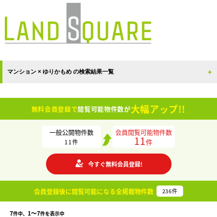
マンション × ゆりかもめ の検索結果一覧
大幅アップ!!
無料会員登録で
閲覧可能物件数が
一般公開物件数
会員閲覧可能物件数
11
件
11
件
今すぐ無料会員登録!
会員登録後に閲覧可能になる
全掲載物件数
236
件
7
1〜7
件中、
件を表示中