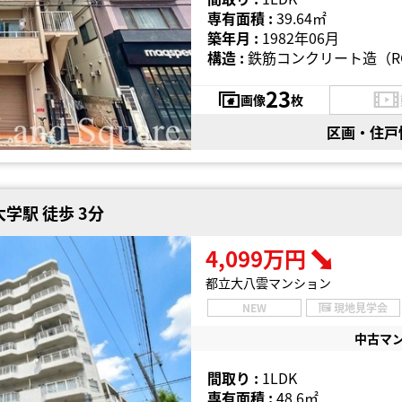
専有面積 :
39.64㎡
築年月 :
1982年06月
構造 :
鉄筋コンクリート造（R
23
画像
枚
区画・住戸
学駅 徒歩 3分
4,099万円
都立大八雲マンション
NEW
現地見学会
中古マ
間取り :
1LDK
専有面積 :
48.6㎡