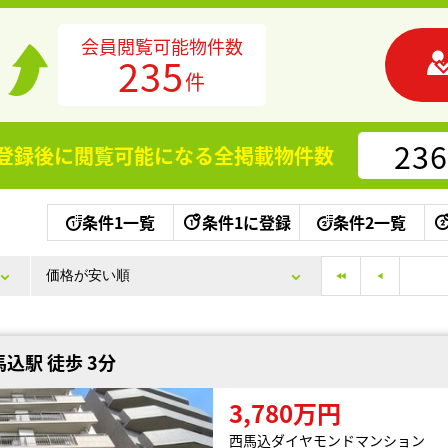
会員閲覧可能物件数
235
件
236
登録後に閲覧可能になる
全掲載物件数
条件1一覧
条件1に登録
条件2一覧
込駅 徒歩 3分
3,780万円
西馬込ダイヤモンドマンション