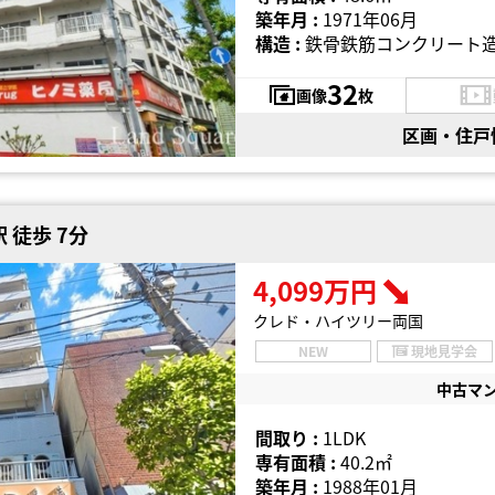
築年月 :
1971年06月
構造 :
鉄骨鉄筋コンクリート造
32
画像
枚
区画・住戸
 徒歩 7分
4,099万円
クレド・ハイツリー両国
NEW
現地見学会
中古マ
間取り :
1LDK
専有面積 :
40.2㎡
築年月 :
1988年01月