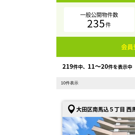
一般公開物件数
235
件
会員
219
11〜20
件中、
件を表示中
大田区南馬込５丁目 西馬