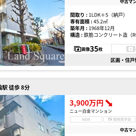
中古マ
間取り :
1LDK＋S（納戸）
専有面積 :
45.2㎡
築年月 :
1968年12月
構造 :
鉄筋コンクリート造（R
35
画像
枚
区画・住戸
駅 徒歩 8分
3,900万円
ニュー白金マンション
NEW
現地見学会
中古マ