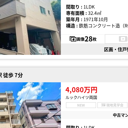
間取り :
1LDK
専有面積 :
32.4㎡
築年月 :
1971年10月
構造 :
鉄筋コンクリート造（R
28
画像
枚
区画・住戸
 徒歩 7分
4,080万円
ルックハイツ両国
NEW
現地見学会
中古マ
間取り :
1LDK