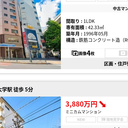
中古マ
間取り :
1LDK
専有面積 :
42.33㎡
築年月 :
1996年05月
構造 :
鉄筋コンクリート造（R
4
画像
枚
区画・住戸
学駅 徒歩 5分
3,880万円
ミニカムマンション
NEW
現地見学会