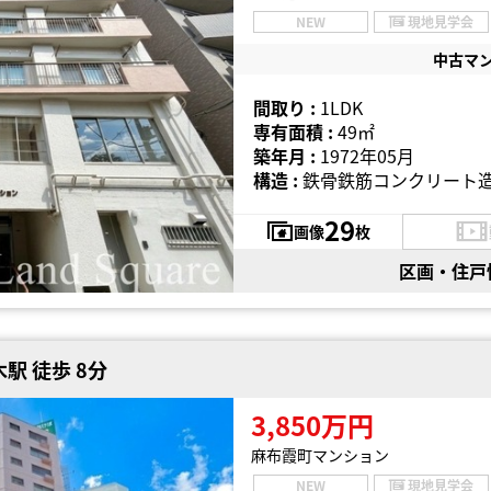
NEW
現地見学会
中古マ
間取り :
1LDK
専有面積 :
49㎡
築年月 :
1972年05月
構造 :
鉄骨鉄筋コンクリート造
29
画像
枚
区画・住戸
駅 徒歩 8分
3,850万円
麻布霞町マンション
NEW
現地見学会