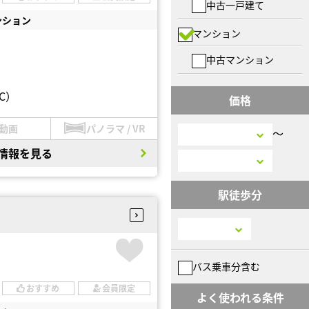
中古一戸建て
ンション
マンション
中古マンション
C）
価格
動画
パノラマ / VR
〜
情報を見る
駅徒歩分
バス乗車分含む
おすすめ
会員限定
よく使われる条件