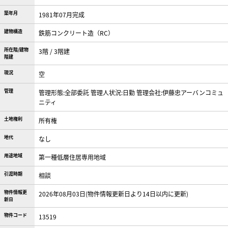
築年月
1981年07月完成
建物構造
鉄筋コンクリート造（RC）
所在階/建物
3階 / 3階建
階建
現況
空
管理
管理形態:全部委託 管理人状況:日勤 管理会社:伊藤忠アーバンコミュ
ニティ
土地権利
所有権
地代
なし
用途地域
第一種低層住居専用地域
引渡時期
相談
物件情報更
2026年08月03日(物件情報更新日より14日以内に更新)
新日
物件コード
13519