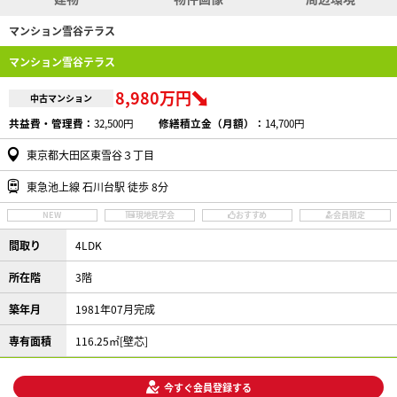
マンション雪谷テラス
マンション雪谷テラス
8,980万円
中古マンション
共益費・管理費：
32,500円
修繕積立金（月額）：
14,700円
東京都大田区東雪谷３丁目
東急池上線 石川台駅 徒歩 8分
NEW
現地見学会
おすすめ
会員限定
間取り
4LDK
所在階
3階
築年月
1981年07月完成
専有面積
116.25㎡[壁芯]
今すぐ会員登録する