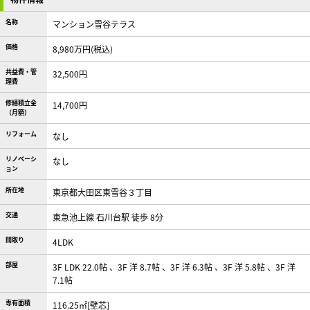
名称
マンション雪谷テラス
価格
8,980万円(税込)
共益費・管
32,500円
理費
修繕積立金
14,700円
（月額）
リフォーム
なし
リノベーシ
なし
ョン
所在地
東京都大田区東雪谷３丁目
交通
東急池上線 石川台駅 徒歩 8分
間取り
4LDK
部屋
3F LDK 22.0帖 、3F 洋 8.7帖 、3F 洋 6.3帖 、3F 洋 5.8帖 、3F 洋
7.1帖
専有面積
116.25㎡[壁芯]