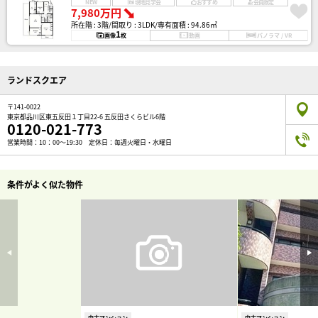
NEW
現地見学会
おすすめ
会員限定
7,980万円
所在階 : 3階
間取り : 3LDK
専有面積 : 94.86㎡
1
画像
枚
動画
パノラマ / VR
ランドスクエア
〒141-0022
東京都品川区東五反田１丁目22-6 五反田さくらビル6階
0120-021-773
営業時間：10：00～19:30 定休日：毎週火曜日・水曜日
条件がよく似た物件
中古マンション
中古マンション