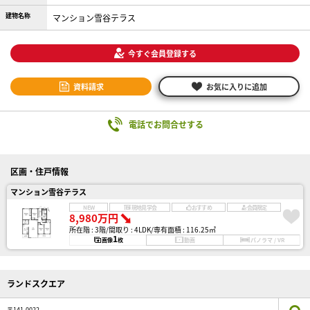
建物名称
マンション雪谷テラス
今すぐ会員登録する
資料請求
お気に入りに追加
電話でお問合せする
区画・住戸情報
マンション雪谷テラス
NEW
現地見学会
おすすめ
会員限定
8,980万円
所在階 : 3階
間取り : 4LDK
専有面積 : 116.25㎡
1
画像
枚
動画
パノラマ / VR
ランドスクエア
〒141-0022