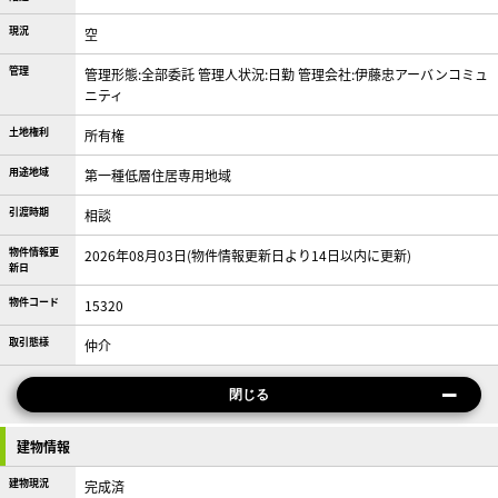
現況
空
管理
管理形態:全部委託 管理人状況:日勤 管理会社:伊藤忠アーバンコミュ
ニティ
土地権利
所有権
用途地域
第一種低層住居専用地域
引渡時期
相談
物件情報更
2026年08月03日(物件情報更新日より14日以内に更新)
新日
物件コード
15320
取引態様
仲介
閉じる
建物情報
建物現況
完成済