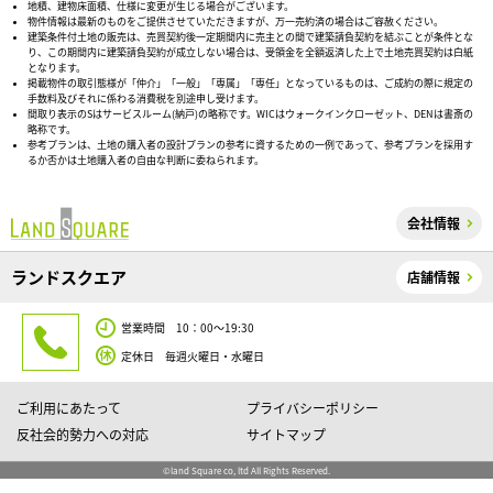
地積、建物床面積、仕様に変更が生じる場合がございます。
物件情報は最新のものをご提供させていただきますが、万一売約済の場合はご容赦ください。
建築条件付土地の販売は、売買契約後一定期間内に売主との間で建築請負契約を結ぶことが条件とな
り、この期間内に建築請負契約が成立しない場合は、受領金を全額返済した上で土地売買契約は白紙
となります。
掲載物件の取引態様が「仲介」「一般」「専属」「専任」となっているものは、ご成約の際に規定の
手数料及びそれに係わる消費税を別途申し受けます。
間取り表示のSはサービスルーム(納戸)の略称です。WICはウォークインクローゼット、DENは書斎の
略称です。
参考プランは、土地の購入者の設計プランの参考に資するための一例であって、参考プランを採用す
るか否かは土地購入者の自由な判断に委ねられます。
会社情報
ランドスクエア
店舗情報
営業時間 10：00～19:30
定休日 毎週火曜日・水曜日
ご利用にあたって
プライバシーポリシー
反社会的勢力への対応
サイトマップ
©land Square co, ltd All Rights Reserved.