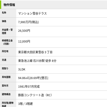
物件情報
名称
マンション雪谷テラス
価格
7,980万円(税込)
共益費・管
26,500円
理費
修繕積立金
12,000円
（月額）
所在地
東京都大田区東雪谷３丁目
交通
東急池上線 石川台駅 徒歩 8分
間取り
3LDK
専有面積
94.86㎡(28.69坪)[壁芯]
築年月
1981年07月完成
建物構造
鉄筋コンクリート造（RC）
所在階/建物
3階 / 3階建
階建