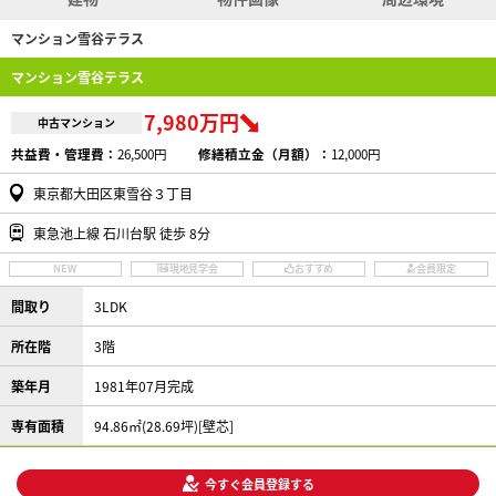
マンション雪谷テラス
マンション雪谷テラス
7,980万円
中古マンション
共益費・管理費：
26,500円
修繕積立金（月額）：
12,000円
東京都大田区東雪谷３丁目
東急池上線 石川台駅 徒歩 8分
NEW
現地見学会
おすすめ
会員限定
間取り
3LDK
所在階
3階
築年月
1981年07月完成
専有面積
94.86㎡(28.69坪)[壁芯]
今すぐ会員登録する