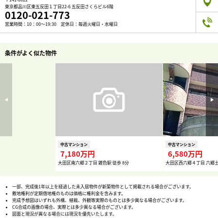
東京都品川区東五反田１丁目22-6 五反田さくらビル6階
0120-021-773
営業時間：10：00～19:30 定休日：毎週火曜日・水曜日
条件がよく似た物件
中古マンション
中古マンション
7,180万円
6,580万円
大田区南六郷２丁目 雑色駅 徒歩 8分
大田区西六郷４丁目 六郷土
一部、完成後1年以上を経過した未入居物件が新築物件として掲載される場合がございます。
敷地権利が定期借地権のものは価格に権利金を含みます。
完成予想図はいずれも外構、植栽、外観等実際のものとは多少異なる場合がございます。
CG合成の画像の場合、実際とは多少異なる場合がございます。
図面と現況が異なる場合には現況を優先いたします。